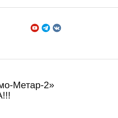
Официальные а​ккаунты
амо-Метар-2»
!!!