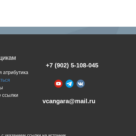
щикам
+7 (902) 5-108-045
я атрибутика
аться
ты
 ссылки
​vcangara@mail.ru
с указанием ссылки на источник.