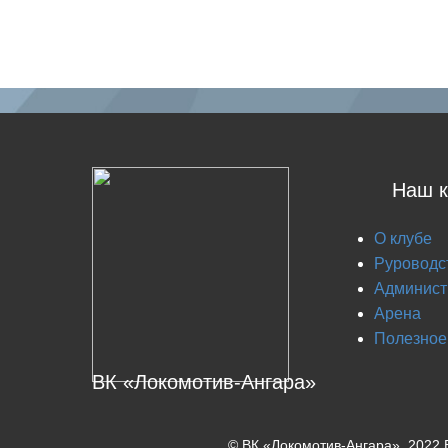
Наш к
О клубе
Руроводс
Админист
Арена
Полезное
ВК «Локомотив-Ангара»
© ВК «Локомотив-Ангара», 2022 