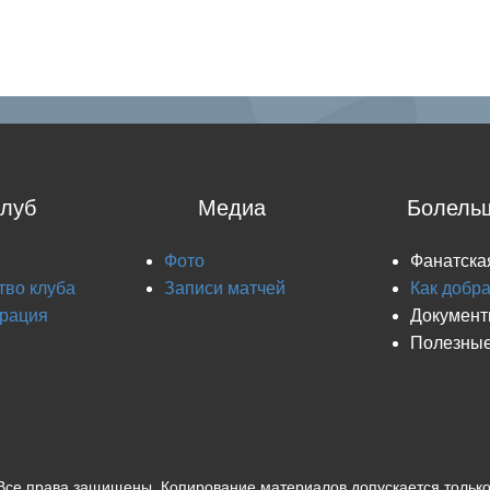
луб
Медиа
Болель
Фото
Фанатска
тво клуба
Записи матчей
Как добр
рация
Докумен
Полезные
Все права защищены. Копирование материалов допускается только 