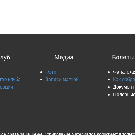
луб
Медиа
Болель
Фото
Фанатска
тво клуба
Записи матчей
Как добр
рация
Докумен
Полезные
Все права защищены. Копирование материалов допускается только 