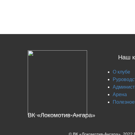
Наш к
О клубе
Руроводс
Админист
Арена
Полезное
ВК «Локомотив-Ангара»
© ВК «Локомотив-Ангара», 2022 