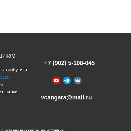
щикам
+7 (902) 5-108-045
я атрибутика
аться
ты
 ссылки
​vcangara@mail.ru
с указанием ссылки на источник.