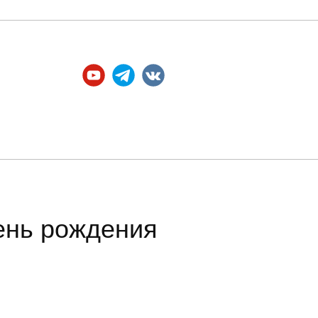
Официальные а​ккаунты
ень рождения