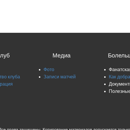
луб
Медиа
Болель
Фото
Фанатска
тво клуба
Записи матчей
Как добр
рация
Докумен
Полезные
Все права защищены. Копирование материалов допускается только 